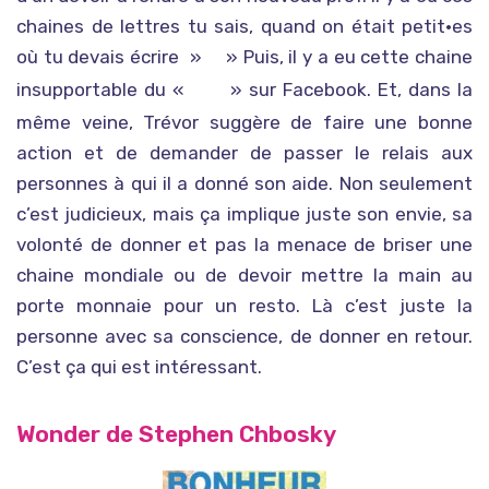
chaines de lettres tu sais, quand on était petit•es
où tu devais écrire »
» Puis, il y a eu cette chaine
tu connaitras beaucoup de bonheur en la renvoyant à 12 personnes ou le malheur si tu brises la chaine…
insupportable du «
» sur Facebook. Et, dans la
J’ai été nominé·e pour mettre une photo toute mignonne de moi enfant sinon je paye un resto…
même veine, Trévor suggère de faire une bonne
action et de demander de passer le relais aux
personnes à qui il a donné son aide. Non seulement
c’est judicieux, mais ça implique juste son envie, sa
volonté de donner et pas la menace de briser une
chaine mondiale ou de devoir mettre la main au
porte monnaie pour un resto. Là c’est juste la
personne avec sa conscience, de donner en retour.
C’est ça qui est intéressant.
Wonder de Stephen Chbosky