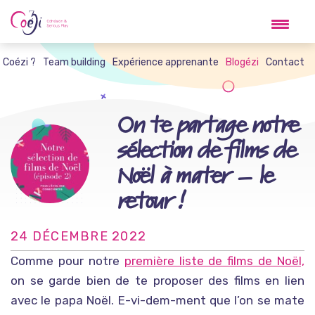
Skip
to
content
t Coézi ?
Team building
Expérience apprenante
Blogézi
Contact
On te partage notre
sélection de films de
Noël à mater – le
retour !
24 DÉCEMBRE 2022
Comme pour notre
première liste de films de Noël,
on se garde bien de te proposer des films en lien
avec le papa Noël. E-vi-dem-ment que l’on se mate