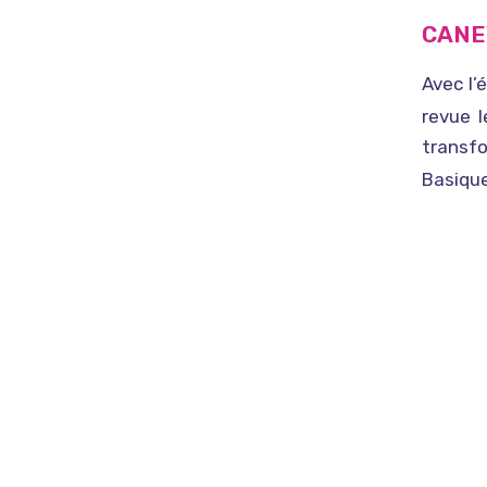
CANE
Avec l’
revue l
transf
Basique