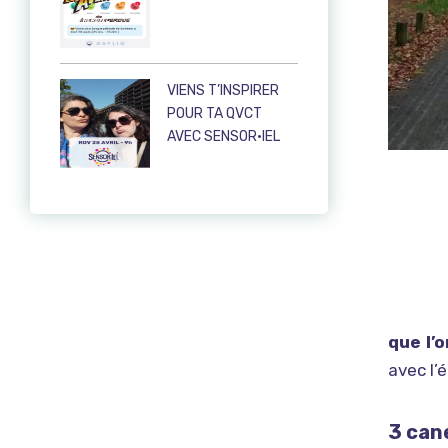
VIENS T’INSPIRER
POUR TA QVCT
AVEC SENSOR·IEL
que l’o
avec l’
3 can