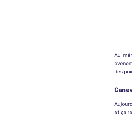
Au mêm
événeme
des poi
Canev
Aujourd
et ça r