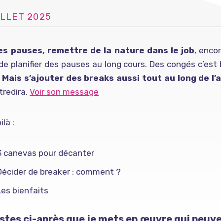
ILLET 2025
es pauses, remettre de la nature dans le job
, enco
e planifier des pauses au long cours. Des congés c’est b
.
Mais s’ajouter des breaks aussi tout au long de l’
tredira.
Voir son message
ilà :
3 canevas pour décanter
Décider de breaker : comment ?
Les bienfaits
istes ci-après que je mets en œuvre qui peuve