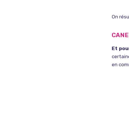
On résu
CANE
Et pou
certain
en com