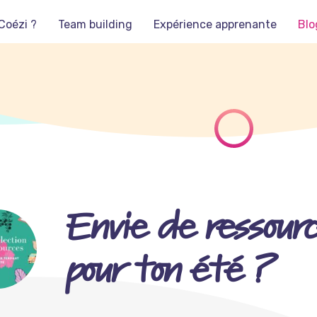
Coézi ?
Team building
Expérience apprenante
Blo
Envie de ressour
pour ton été ?