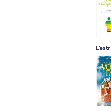
L’ext