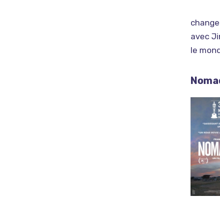
changen
avec Ji
le mond
Nomad