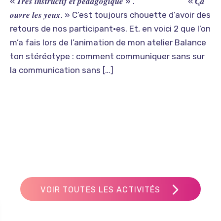
« 𝑻𝒓𝒆̀𝒔 𝒊𝒏𝒔𝒕𝒓𝒖𝒄𝒕𝒊𝒇 𝒆𝒕 𝒑𝒆́𝒅𝒂𝒈𝒐𝒈𝒊𝒒𝒖𝒆 » . « 𝑪̧𝒂
𝒐𝒖𝒗𝒓𝒆 𝒍𝒆𝒔 𝒚𝒆𝒖𝒙. » C’est toujours chouette d’avoir des
retours de nos participant•es. Et, en voici 2 que l’on
m’a fais lors de l’animation de mon atelier Balance
ton stéréotype : comment communiquer sans sur
la communication sans […]
VOIR TOUTES LES ACTIVITÉS