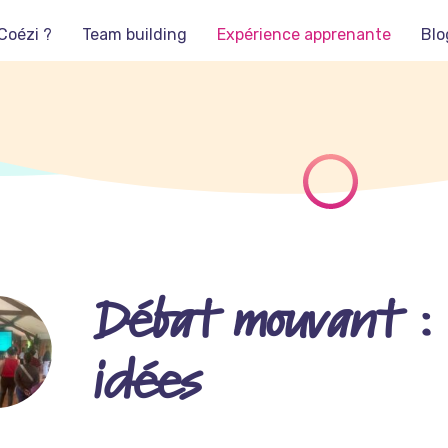
Coézi ?
Team building
Expérience apprenante
Blo
Débat mouvant : 
idées