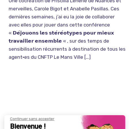
Une cocréation de Priscilla Leherle de Nuances et
merveilles, Carole Bigot et Anabelle Pasillas. Ces
dernières semaines, j’ai eu la joie de collaborer
avec elles pour jouer dans cette conférence
« 𝗗𝗲́𝗷𝗼𝘂𝗼𝗻𝘀 𝗹𝗲𝘀 𝘀𝘁𝗲́𝗿𝗲́𝗼𝘁𝘆𝗽𝗲𝘀 𝗽𝗼𝘂𝗿 𝗺𝗶𝗲𝘂𝘅
𝘁𝗿𝗮𝘃𝗮𝗶𝗹𝗹𝗲𝗿 𝗲𝗻𝘀𝗲𝗺𝗯𝗹𝗲 « , sur des temps de
sensibilisation récurrents à destination de tous les
agent·es du CNFTP Le Mans Ville […]
Continuer sans accepter
Bienvenue !