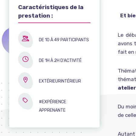
Caractéristiques de la
prestation :
Et bi
Le déb
DE 10 À 49 PARTICIPANTS
avons t
fait en
DE 1H À 2H D'ACTIVITÉ
Thémati
thémat
EXTÉRIEURINTÉRIEUR
atelier
#EXPÉRIENCE
Du moi
APPRENANTE
de cell
Autant 