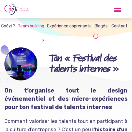
Skip
to
content
t Coézi ?
Team building
Expérience apprenante
Blogézi
Contact
Ton « Festival des
talents internes »
On t’organise tout le design
événementiel et des micro-expériences
pour ton festival de talents internes
Comment valoriser les talents tout en participant à
la culture d’entreprise ? C’est un peu
l’histoire d’un