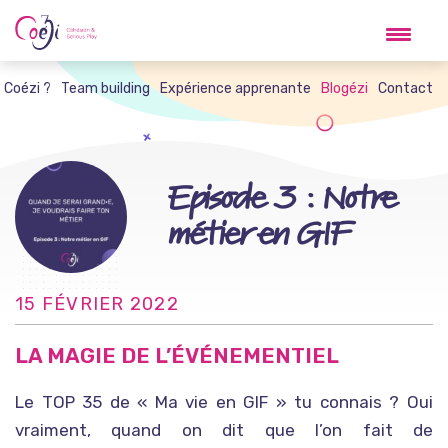
Skip
to
content
t Coézi ?
Team building
Expérience apprenante
Blogézi
Contact
Episode 3 : Notre
métier en GIF
15 FÉVRIER 2022
LA MAGIE DE L’ÉVÉNEMENTIEL
Le TOP 35 de « Ma vie en GIF » tu connais ? Oui
vraiment, quand on dit que l’on fait de