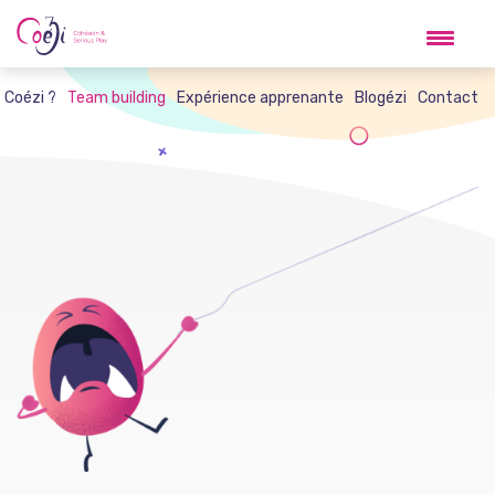
Skip
to
content
t Coézi ?
Team building
Expérience apprenante
Blogézi
Contact