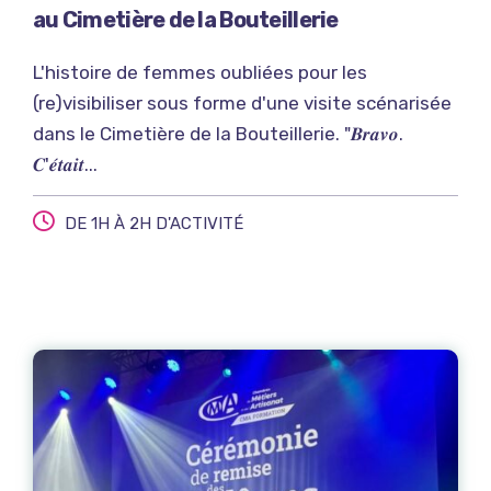
au Cimetière de la Bouteillerie
L'histoire de femmes oubliées pour les
(re)visibiliser sous forme d'une visite scénarisée
dans le Cimetière de la Bouteillerie. "𝑩𝒓𝒂𝒗𝒐.
𝑪'𝒆́𝒕𝒂𝒊𝒕...
DE 1H À 2H D'ACTIVITÉ