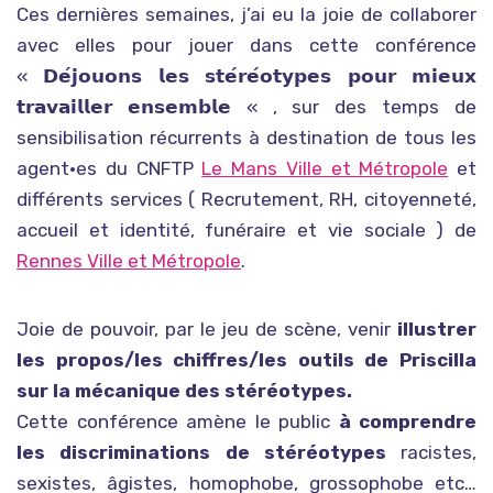
Ces dernières semaines, j’ai eu la joie de collaborer
avec elles pour jouer dans cette conférence
« 𝗗𝗲́𝗷𝗼𝘂𝗼𝗻𝘀 𝗹𝗲𝘀 𝘀𝘁𝗲́𝗿𝗲́𝗼𝘁𝘆𝗽𝗲𝘀 𝗽𝗼𝘂𝗿 𝗺𝗶𝗲𝘂𝘅
𝘁𝗿𝗮𝘃𝗮𝗶𝗹𝗹𝗲𝗿 𝗲𝗻𝘀𝗲𝗺𝗯𝗹𝗲 « , sur des temps de
sensibilisation récurrents à destination de tous les
agent·es du CNFTP
Le Mans Ville et Métropole
et
différents services ( Recrutement, RH, citoyenneté,
accueil et identité, funéraire et vie sociale ) de
Rennes Ville et Métropole
.
Joie de pouvoir, par le jeu de scène, venir
illustrer
les propos/les chiffres/les outils de Priscilla
sur la mécanique des stéréotypes.
Cette conférence amène le public
à comprendre
les discriminations de stéréotypes
racistes,
sexistes, âgistes, homophobe, grossophobe etc…