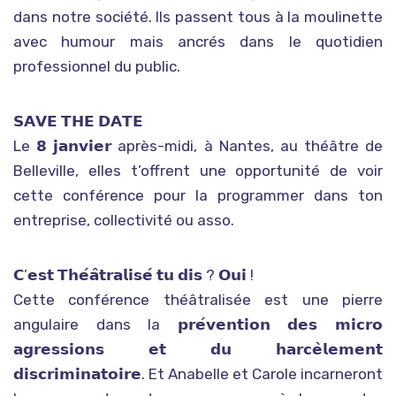
dans notre société. Ils passent tous à la moulinette
avec humour mais ancrés dans le quotidien
professionnel du public.
𝗦𝗔𝗩𝗘 𝗧𝗛𝗘 𝗗𝗔𝗧𝗘
Le 𝟴 𝗷𝗮𝗻𝘃𝗶𝗲𝗿 après-midi, à Nantes, au théâtre de
Belleville, elles t’offrent une opportunité de voir
cette conférence pour la programmer dans ton
entreprise, collectivité ou asso.
𝗖’𝗲𝘀𝘁 𝗧𝗵𝗲́𝗮̂𝘁𝗿𝗮𝗹𝗶𝘀𝗲́ 𝘁𝘂 𝗱𝗶𝘀 ? 𝗢𝘂𝗶 !
Cette conférence théâtralisée est une pierre
angulaire dans la 𝗽𝗿𝗲́𝘃𝗲𝗻𝘁𝗶𝗼𝗻 𝗱𝗲𝘀 𝗺𝗶𝗰𝗿𝗼
𝗮𝗴𝗿𝗲𝘀𝘀𝗶𝗼𝗻𝘀 𝗲𝘁 𝗱𝘂 𝗵𝗮𝗿𝗰𝗲̀𝗹𝗲𝗺𝗲𝗻𝘁
𝗱𝗶𝘀𝗰𝗿𝗶𝗺𝗶𝗻𝗮𝘁𝗼𝗶𝗿𝗲. Et Anabelle et Carole incarneront