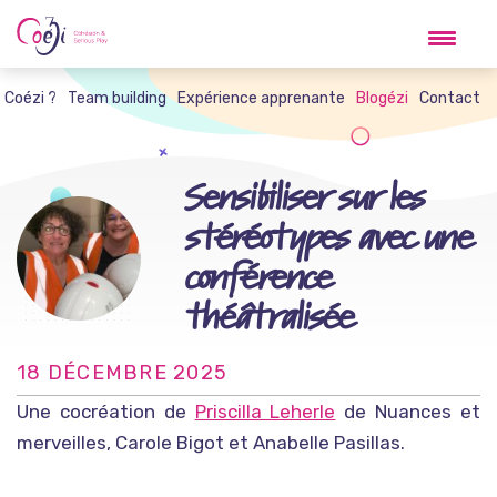
Skip
to
content
t Coézi ?
Team building
Expérience apprenante
Blogézi
Contact
Sensibiliser sur les
stéréotypes avec une
conférence
théâtralisée
18 DÉCEMBRE 2025
Une cocréation de
Priscilla Leherle
de Nuances et
merveilles, Carole Bigot et Anabelle Pasillas.