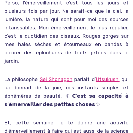
Perso, l’émerveillement c’est tous les jours et
plusieurs fois par jour. Ne serait-ce que le ciel, la
lumière, la nature qui sont pour moi des sources
intarissables. Mon émerveillement le plus régulier,
c’est le quotidien des oiseaux. Rouges gorges sur
mes haies sèches et étourneaux en bandes à
picorer des épluchures de fruits jetées dans le
jardin.
La philosophe
Sei Shonagon
parlait d’
Utsukushi
qui
lui donnait de la joie, ces instants simples et
éphémères de beauté. 🔆𝗖’𝗲𝘀𝘁 𝘀𝗮 𝗰𝗮𝗽𝗮𝗰𝗶𝘁𝗲́ 𝗮̀
𝘀’𝗲́𝗺𝗲𝗿𝘃𝗲𝗶𝗹𝗹𝗲𝗿 𝗱𝗲𝘀 𝗽𝗲𝘁𝗶𝘁𝗲𝘀 𝗰𝗵𝗼𝘀𝗲𝘀 ✨️
Et, cette semaine, je te donne une activité
d’émerveillement à faire qui est aussi de la science