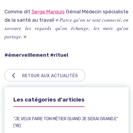
Comme dit
Serge Marquis
Génial Médecin spécialiste
de la santé au travail « 𝑃𝑎𝑟𝑐𝑒 𝑞𝑢’𝑜𝑛 𝑠𝑒 𝑠𝑒𝑛𝑡 𝑐𝑜𝑛𝑛𝑒𝑐𝑡𝑒́, 𝑜𝑛
𝑠𝑎𝑣𝑜𝑢𝑟𝑒 𝑙𝑒𝑠 𝑟𝑒𝑔𝑎𝑟𝑑𝑠 𝑞𝑢’𝑜𝑛 𝑒́𝑐ℎ𝑎𝑛𝑔𝑒, 𝑙𝑒𝑠 𝑚𝑜𝑡𝑠 𝑞𝑢’𝑜𝑛
𝑝𝑎𝑟𝑡𝑎𝑔𝑒. »
#émerveillement
#rituel
RETOUR AUX ACTUALITÉS
Les catégories d'articles
"JE VEUX FAIRE TON MÉTIER QUAND JE SERAI GRAND.E"
(18)