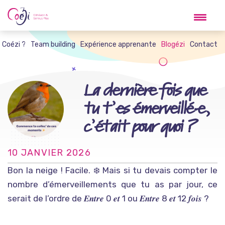
Skip
to
content
t Coézi ?
Team building
Expérience apprenante
Blogézi
Contact
La dernière fois que
tu t’es émerveillé·e,
c’était pour quoi ?
10 JANVIER 2026
Bon la neige ! Facile. ❄️ Mais si tu devais compter le
nombre d’émerveillements que tu as par jour, ce
serait de l’ordre de 𝑬𝒏𝒕𝒓𝒆 0 𝒆𝒕 1 ou 𝑬𝒏𝒕𝒓𝒆 8 𝒆𝒕 12 𝒇𝒐𝒊𝒔 ?