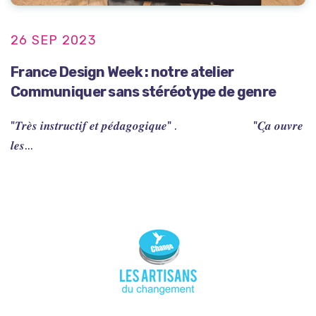
26 SEP 2023
France Design Week : notre atelier
Communiquer sans stéréotype de genre
"𝑻𝒓𝒆̀𝒔 𝒊𝒏𝒔𝒕𝒓𝒖𝒄𝒕𝒊𝒇 𝒆𝒕 𝒑𝒆́𝒅𝒂𝒈𝒐𝒈𝒊𝒒𝒖𝒆" . "𝑪̧𝒂 𝒐𝒖𝒗𝒓𝒆
𝒍𝒆𝒔...