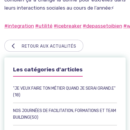
leurs interactions sociales au cours de l’année⚡
#integration
#utilité
#icebreaker
#depassetoibien
#w
RETOUR AUX ACTUALITÉS
Les catégories d'articles
"JE VEUX FAIRE TON MÉTIER QUAND JE SERAI GRAND.E"
(18)
NOS JOURNÉES DE FACILITATION, FORMATIONS ET TEAM
BUILDING(50)