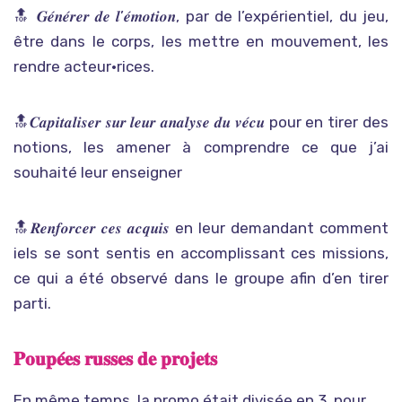
🔝 𝑮𝒆́𝒏𝒆́𝒓𝒆𝒓 𝒅𝒆 𝒍’𝒆́𝒎𝒐𝒕𝒊𝒐𝒏, par de l’expérientiel, du jeu,
être dans le corps, les mettre en mouvement, les
rendre acteur•rices.
🔝𝑪𝒂𝒑𝒊𝒕𝒂𝒍𝒊𝒔𝒆𝒓 𝒔𝒖𝒓 𝒍𝒆𝒖𝒓 𝒂𝒏𝒂𝒍𝒚𝒔𝒆 𝒅𝒖 𝒗𝒆́𝒄𝒖 pour en tirer des
notions, les amener à comprendre ce que j’ai
souhaité leur enseigner
🔝𝑹𝒆𝒏𝒇𝒐𝒓𝒄𝒆𝒓 𝒄𝒆𝒔 𝒂𝒄𝒒𝒖𝒊𝒔 en leur demandant comment
iels se sont sentis en accomplissant ces missions,
ce qui a été observé dans le groupe afin d’en tirer
parti.
𝐏𝐨𝐮𝐩𝐞́𝐞𝐬 𝐫𝐮𝐬𝐬𝐞𝐬 𝐝𝐞 𝐩𝐫𝐨𝐣𝐞𝐭𝐬
En même temps, la promo était divisée en 3, pour