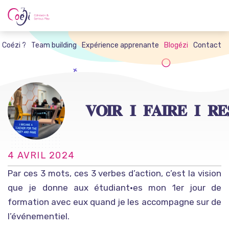
Skip
to
content
t Coézi ?
Team building
Expérience apprenante
Blogézi
Contact
𝐕𝐎𝐈𝐑 𝐈 𝐅𝐀𝐈𝐑𝐄 𝐈 𝐑𝐄
4 AVRIL 2024
Par ces 3 mots, ces 3 verbes d’action, c’est la vision
que je donne aux étudiant•es mon 1er jour de
formation avec eux quand je les accompagne sur de
l’événementiel.