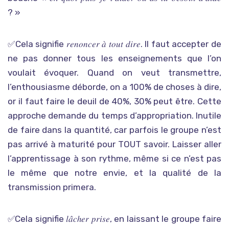
? »
✅Cela signifie 𝑟𝑒𝑛𝑜𝑛𝑐𝑒𝑟 𝑎̀ 𝑡𝑜𝑢𝑡 𝑑𝑖𝑟𝑒. Il faut accepter de
ne pas donner tous les enseignements que l’on
voulait évoquer. Quand on veut transmettre,
l’enthousiasme déborde, on a 100% de choses à dire,
or il faut faire le deuil de 40%, 30% peut être. Cette
approche demande du temps d’appropriation. Inutile
de faire dans la quantité, car parfois le groupe n’est
pas arrivé à maturité pour TOUT savoir. Laisser aller
l’apprentissage à son rythme, même si ce n’est pas
le même que notre envie, et la qualité de la
transmission primera.
✅Cela signifie 𝑙𝑎̂𝑐ℎ𝑒𝑟 𝑝𝑟𝑖𝑠𝑒, en laissant le groupe faire