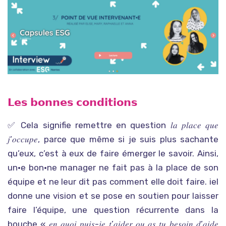
𝗟𝗲𝘀 𝗯𝗼𝗻𝗻𝗲𝘀 𝗰𝗼𝗻𝗱𝗶𝘁𝗶𝗼𝗻𝘀
✅ Cela signifie remettre en question 𝑙𝑎 𝑝𝑙𝑎𝑐𝑒 𝑞𝑢𝑒
𝑗’𝑜𝑐𝑐𝑢𝑝𝑒, parce que même si je suis plus sachante
qu’eux, c’est à eux de faire émerger le savoir. Ainsi,
un•e bon•ne manager ne fait pas à la place de son
équipe et ne leur dit pas comment elle doit faire. iel
donne une vision et se pose en soutien pour laisser
faire l’équipe, une question récurrente dans la
bouche « 𝑒𝑛 𝑞𝑢𝑜𝑖 𝑝𝑢𝑖𝑠-𝑗𝑒 𝑡’𝑎𝑖𝑑𝑒𝑟 𝑜𝑢 𝑎𝑠 𝑡𝑢 𝑏𝑒𝑠𝑜𝑖𝑛 𝑑’𝑎𝑖𝑑𝑒