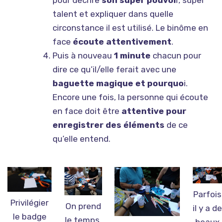
pour décrire
son super pouvoi
r, super
talent et expliquer dans quelle
circonstance il est utilisé. Le binôme en
face
écoute attentivement
.
Puis à nouveau
1 minute
chacun pour
dire ce qu’il/elle ferait avec une
baguette magique et pourquo
i.
Encore une fois, la personne qui écoute
en face doit être
attentive pour
enregistrer des éléments
de ce
qu’elle entend.
Parfois
Privilégier
On prend
il y a de
le badge
le temps,