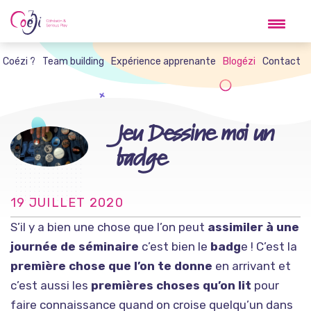
Skip
to
content
t Coézi ?
Team building
Expérience apprenante
Blogézi
Contact
Jeu Dessine moi un
badge
19 JUILLET 2020
S’il y a bien une chose que l’on peut
assimiler à une
journée de séminaire
c’est bien le
badg
e ! C’est la
première chose que l’on te donne
en arrivant et
c’est aussi les
premières choses qu’on lit
pour
faire connaissance quand on croise quelqu’un dans