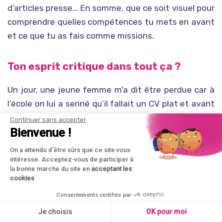
d’articles presse… En somme, que ce soit visuel pour
comprendre quelles compétences tu mets en avant
et ce que tu as fais comme missions.
Ton esprit critique dans tout ça ?
Un jour, une jeune femme m’a dit être perdue car à
l’école on lui a seriné qu’il fallait un CV plat et avant
tout détaillé et pas forcément y mettre sa
Continuer sans accepter
Bienvenue !
personnalité. Le personnaliser n’était pas important
voire même déconseillé, car selon sa prof, on recrute
On a attendu d'être sûrs que ce site vous
des personnes pas des foufous.
intéresse. Acceptez-vous de participer à
la bonne marche du site en
acceptant les
cookies
Voir article sur notre blog que chaque entreprise ne
Consentements certifiés par
cherche pas les même compétences
Je choisis
OK pour moi