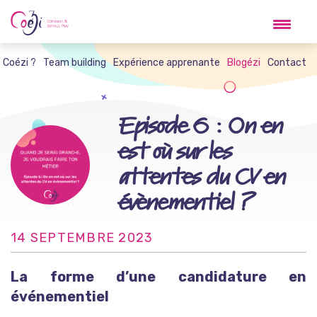
Skip
to
content
t Coézi ?
Team building
Expérience apprenante
Blogézi
Contact
Episode 6 : On en
est où sur les
attentes du CV en
évènementiel ?
14 SEPTEMBRE 2023
La forme d’une candidature en
événementiel