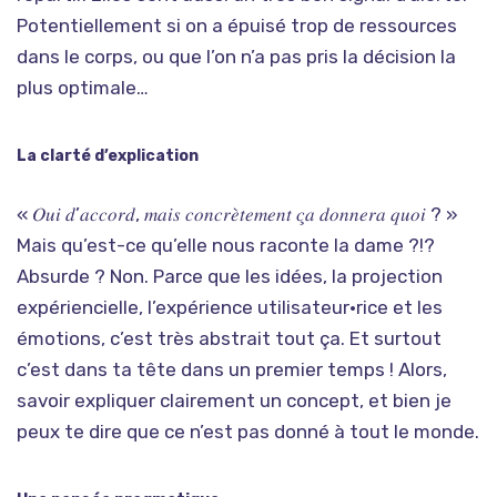
Potentiellement si on a épuisé trop de ressources
dans le corps, ou que l’on n’a pas pris la décision la
plus optimale…
La clarté d’explication
« 𝑂𝑢𝑖 𝑑’𝑎𝑐𝑐𝑜𝑟𝑑, 𝑚𝑎𝑖𝑠 𝑐𝑜𝑛𝑐𝑟𝑒̀𝑡𝑒𝑚𝑒𝑛𝑡 𝑐̧𝑎 𝑑𝑜𝑛𝑛𝑒𝑟𝑎 𝑞𝑢𝑜𝑖 ? »
Mais qu’est-ce qu’elle nous raconte la dame ?!?
Absurde ? Non. Parce que les idées, la projection
expériencielle, l’expérience utilisateur•rice et les
émotions, c’est très abstrait tout ça. Et surtout
c’est dans ta tête dans un premier temps ! Alors,
savoir expliquer clairement un concept, et bien je
peux te dire que ce n’est pas donné à tout le monde.