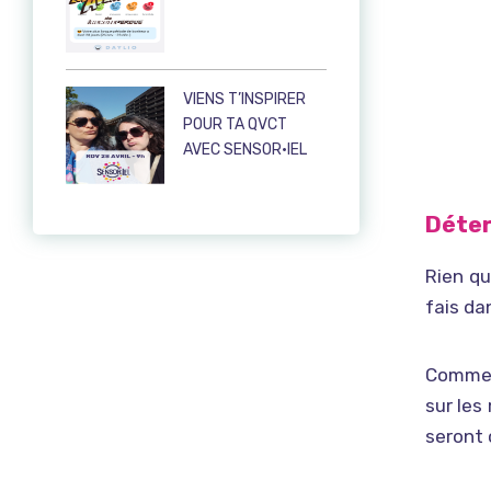
VIENS T’INSPIRER
POUR TA QVCT
AVEC SENSOR·IEL
Déter
Rien qu
fais da
Commenc
sur les
seront 