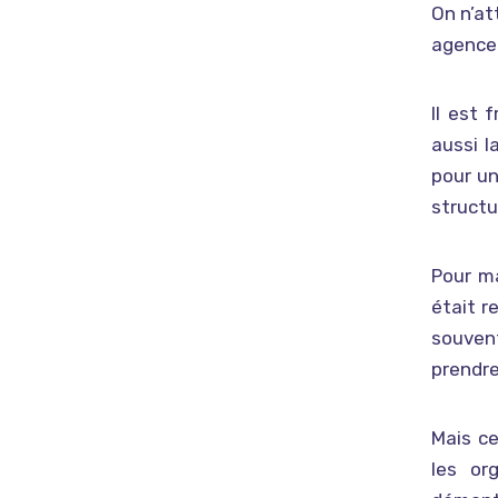
On n’at
agence
Il est 
aussi l
pour un
structu
Pour ma
était r
souven
prendre
Mais c
les or