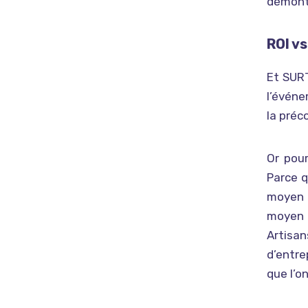
démont
ROI vs
Et SURT
l’événe
la préc
Or pou
Parce 
moyen 
moyen 
Artisan
d’entre
que l’o