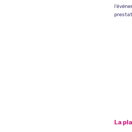
l’événe
prestat
La pl