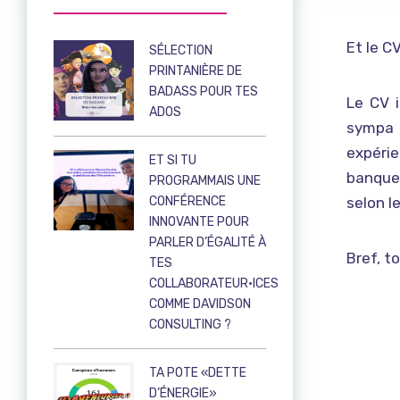
Et le C
SÉLECTION
PRINTANIÈRE DE
BADASS POUR TES
Le CV i
ADOS
sympa 
expéri
ET SI TU
banque 
PROGRAMMAIS UNE
CONFÉRENCE
selon l
INNOVANTE POUR
PARLER D’ÉGALITÉ À
Bref, t
TES
COLLABORATEUR·ICES
COMME DAVIDSON
CONSULTING ?
TA POTE «DETTE
D’ÉNERGIE»