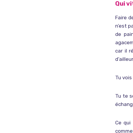
Qui v
Faire d
n’est p
de pai
agaceme
car il
d’aille
Tu vois
Tu te s
échange
Ce qui
comme 