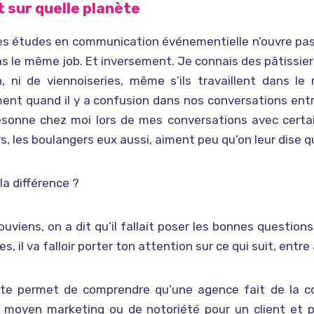
it sur quelle planète
es études en communication événementielle n’ouvre pa
as le même job. Et inversement. Je connais des pâtissiers.
n, ni de viennoiseries, même s’ils travaillent dans l
nt quand il y a confusion dans nos conversations entr
 résonne chez moi lors de mes conversations avec cert
urs, les boulangers eux aussi, aiment peu qu’on leur dise q
 la différence ?
ouviens, on a dit qu’il fallait poser les bonnes question
s, il va falloir porter ton attention sur ce qui suit, entre
 te permet de comprendre qu’une agence fait de la com
moyen marketing ou de notoriété pour un client et p