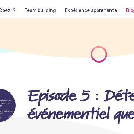
Coézi ?
Team building
Expérience apprenante
Blo
Episode 5 : Déte
événementiel que