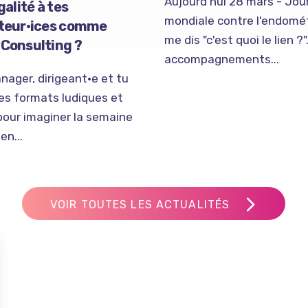
Aujourd'hui 28 mars - Jou
galité à tes
mondiale contre l'endomét
ateur·ices comme
me dis "c'est quoi le lien 
Consulting ?
accompagnements...
nager, dirigeant·e et tu
es formats ludiques et
pour imaginer la semaine
en...
VOIR TOUTES LES ACTUALITÉS