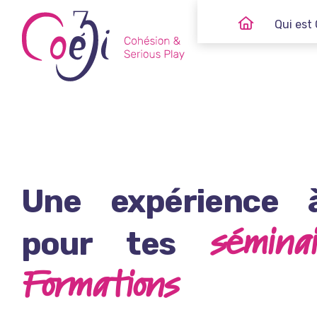
Skip
Qui est 
to
content
Une expérience 
séminai
pour tes
Formations