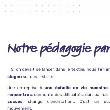
Notre pédagogie par
Si on devait se lancer dans le textile, nous f
erio
Le Jeu, j’y crois à mort !
slogan
sur des t-shirts.
Une entreprise à
une échelle de vie humaine
,
rencontres
, surmonte des difficultés, doit parfois
succès
, change d’orientation… C’est un éc
mouvement.