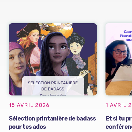
15 AVRIL 2026
1 AVRIL 
Sélection printanière de badass
Et si tu 
pour tes ados
conféren