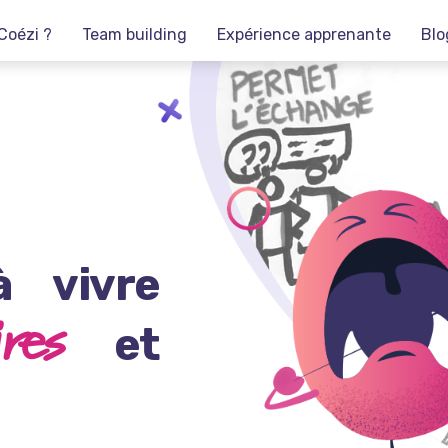
Coézi ?
Team building
Expérience apprenante
Blo
à vivre
res
et