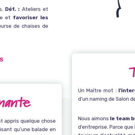
ns.
Déf. :
Ateliers et
pe et
favoriser les
course de chaises de
US
Un Maître mot :
l’inte
enante
d’un naming de Salon de
Nous aimons
le team b
nt appris quelque chose
d’entreprise. Parce que 
orisant qu’une balade en