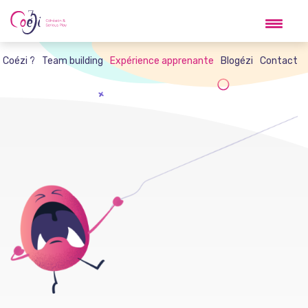
Skip
to
content
t Coézi ?
Team building
Expérience apprenante
Blogézi
Contact