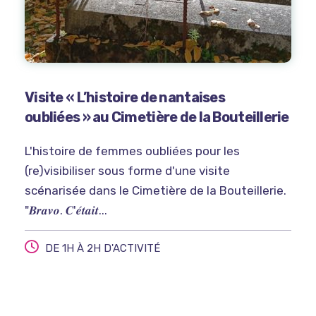
Visite « L’histoire de nantaises
oubliées » au Cimetière de la Bouteillerie
L'histoire de femmes oubliées pour les
(re)visibiliser sous forme d'une visite
scénarisée dans le Cimetière de la Bouteillerie.
"𝑩𝒓𝒂𝒗𝒐. 𝑪'𝒆́𝒕𝒂𝒊𝒕...
DE 1H À 2H D'ACTIVITÉ