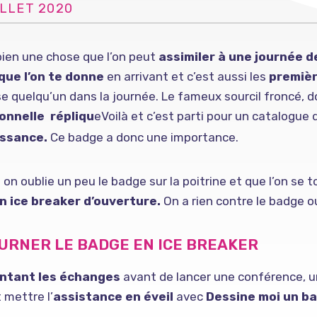
ILLET 2020
a bien une chose que l’on peut
assimiler à une journée d
que l’on te donne
en arrivant et c’est aussi les
premièr
se quelqu’un dans la journée. Le fameux sourcil froncé, do
ionnelle répliqu
e
Voilà et c’est parti pour un catalogue
ssance.
Ce badge a donc une importance.
si on oublie un peu le badge sur la poitrine et que l’on se 
un ice breaker d’ouverture.
On a rien contre le badge ou 
URNER LE BADGE EN ICE BREAKER
entant les échanges
avant de lancer une conférence, un
 mettre l’
assistance en éveil
avec
Dessine moi un b