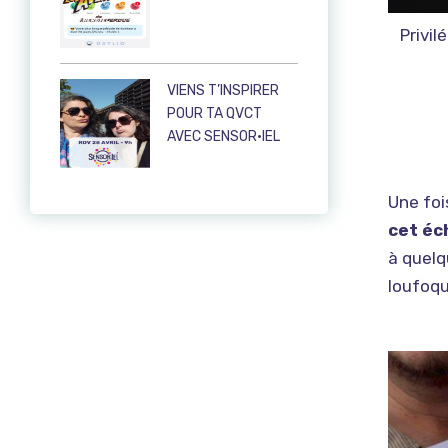
Privil
VIENS T’INSPIRER
POUR TA QVCT
AVEC SENSOR·IEL
Une foi
cet é
à quelq
loufoqu