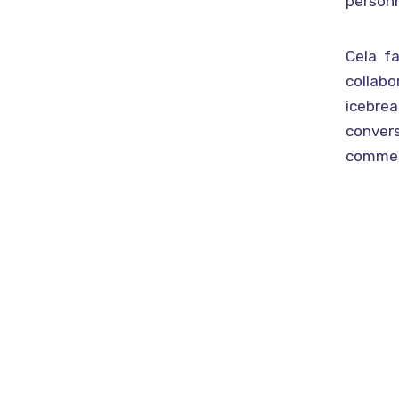
personn
Cela fa
collab
icebre
convers
comme