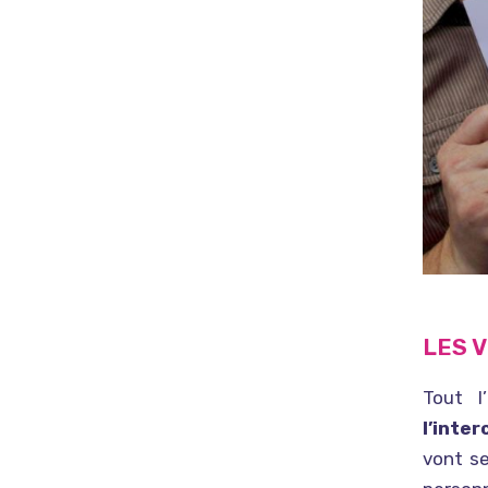
LES 
Tout l
l’inte
vont s