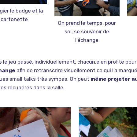
égier le badge et la
cartonette
On prend le temps, pour
soi, se souvenir de
l’échange
s le jeu passé, individuellement, chacun.e en profite pou
change
afin de retranscrire visuellement ce qui l’a marqu
ues small talks très sympas. On peut
même projeter a
es récupérés dans la salle.