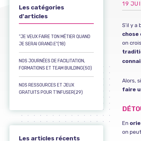
19 JU
Les catégories
d'articles
S’il y 
chose 
"JE VEUX FAIRE TON MÉTIER QUAND
on croi
JE SERAI GRAND.E"(18)
tradit
connai
NOS JOURNÉES DE FACILITATION,
FORMATIONS ET TEAM BUILDING(50)
Alors, 
NOS RESSOURCES ET JEUX
faire 
GRATUITS POUR T'INFUSER(29)
DÉTO
En
ori
on peut
Les articles récents