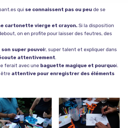
pant.es qui
se connaissent pas ou peu
de se
ne cartonette vierge et crayon.
Si la disposition
debout, on en profite pour laisser des feutres, des
e
son super pouvoi
r, super talent et expliquer dans
écoute attentivement
.
lle ferait avec une
baguette magique et pourquo
i.
t être
attentive pour enregistrer des éléments