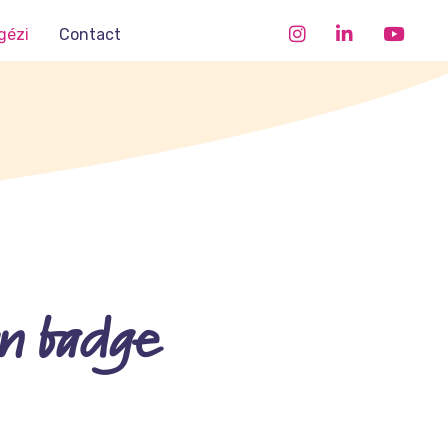
gézi
Contact
un badge