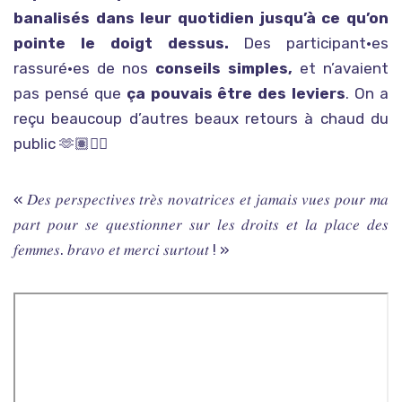
banalisés dans leur quotidien jusqu’à ce qu’on
pointe le doigt dessus.
Des participant·es
rassuré·es de nos
conseils simples,
et n’avaient
pas pensé que
ça pouvais être des leviers
. On a
reçu beaucoup d’autres beaux retours à chaud du
public 🫶🏽👇🏼
« 𝐷𝑒𝑠 𝑝𝑒𝑟𝑠𝑝𝑒𝑐𝑡𝑖𝑣𝑒𝑠 𝑡𝑟𝑒̀𝑠 𝑛𝑜𝑣𝑎𝑡𝑟𝑖𝑐𝑒𝑠 𝑒𝑡 𝑗𝑎𝑚𝑎𝑖𝑠 𝑣𝑢𝑒𝑠 𝑝𝑜𝑢𝑟 𝑚𝑎
𝑝𝑎𝑟𝑡 𝑝𝑜𝑢𝑟 𝑠𝑒 𝑞𝑢𝑒𝑠𝑡𝑖𝑜𝑛𝑛𝑒𝑟 𝑠𝑢𝑟 𝑙𝑒𝑠 𝑑𝑟𝑜𝑖𝑡𝑠 𝑒𝑡 𝑙𝑎 𝑝𝑙𝑎𝑐𝑒 𝑑𝑒𝑠
𝑓𝑒𝑚𝑚𝑒𝑠. 𝑏𝑟𝑎𝑣𝑜 𝑒𝑡 𝑚𝑒𝑟𝑐𝑖 𝑠𝑢𝑟𝑡𝑜𝑢𝑡 ! »