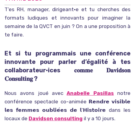
T’es RH, manager, dirigeant·e et tu cherches des
formats ludiques et innovants pour imaginer la
semaine de la QVCT en juin ? On a une proposition à
te faire.
Et si tu programmais une conférence
innovante pour parler d’égalité à tes
collaborateur·ices 𝐜𝐨𝐦𝐦𝐞 𝐃𝐚𝐯𝐢𝐝𝐬𝐨𝐧
𝐂𝐨𝐧𝐬𝐮𝐥𝐭𝐢𝐧𝐠 ?
Nous avons joué avec
Anabelle Pasillas
notre
conférence spectacle co-animée 𝗥𝗲𝗻𝗱𝗿𝗲 𝘃𝗶𝘀𝗶𝗯𝗹𝗲
𝗹𝗲𝘀 𝗳𝗲𝗺𝗺𝗲𝘀 𝗼𝘂𝗯𝗹𝗶𝗲́𝗲𝘀 𝗱𝗲 𝗹’𝗛𝗶𝘀𝘁𝗼𝗶𝗿𝗲 dans les
locaux de
Davidson consulting
il y a 10 jours.