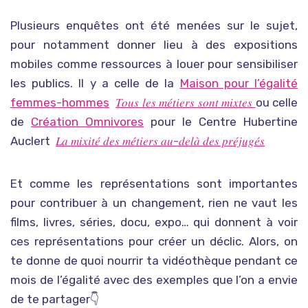
Plusieurs enquêtes ont été menées sur le sujet,
pour notamment donner lieu à des expositions
mobiles comme ressources à louer pour sensibiliser
les publics. Il y a celle de la
Maison pour l’égalité
femmes-hommes
𝑇𝑜𝑢𝑠 𝑙𝑒𝑠 𝑚𝑒́𝑡𝑖𝑒𝑟𝑠 𝑠𝑜𝑛𝑡 𝑚𝑖𝑥𝑡𝑒𝑠
ou celle
de
Création Omnivores
pour le Centre Hubertine
Auclert
𝐿𝑎 𝑚𝑖𝑥𝑖𝑡𝑒́ 𝑑𝑒𝑠 𝑚𝑒́𝑡𝑖𝑒𝑟𝑠 𝑎𝑢-𝑑𝑒𝑙𝑎̀ 𝑑𝑒𝑠 𝑝𝑟𝑒́𝑗𝑢𝑔𝑒́𝑠
Et comme les représentations sont importantes
pour contribuer à un changement, rien ne vaut les
films, livres, séries, docu, expo… qui donnent à voir
ces représentations pour créer un déclic. Alors, o
n
te donne de quoi nourrir ta vidéothèque pendant ce
mois de l’égalité av
ec des exemples que l’on a envie
de te partager👇