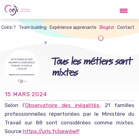
Skip
to
content
t Coézi ?
Team building
Expérience apprenante
Blogézi
Contact
Tous les métiers sont
mixtes
15 MARS 2024
Selon l’
Observatoire des inégalités
, 21 familles
professionnelles répertoriées par le Ministère du
Travail sur 88 sont considérées comme mixtes.
Source
https://urls.fr/pew6wP