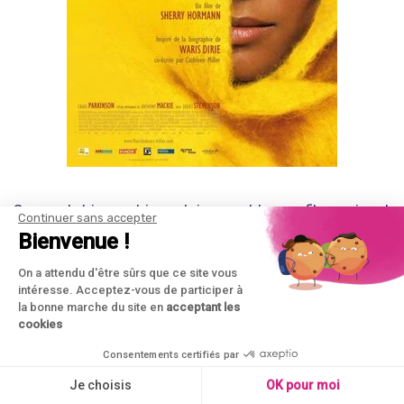
Son autobiographie est incroyable, ce film qui est
Continuer sans accepter
basé dessus respecte bien les faits.
Waris Dirie
Bienvenue !
après de nombreuses péripéties, devenue une
On a attendu d'être sûrs que ce site vous
mannequin somalienne renommée raconte son
intéresse. Acceptez-vous de participer à
la bonne marche du site en
acceptant les
parcours de fille dans son pays natal, puis de femme
cookies
pour devenir militante et ambassadrice de l’ONU.
Consentements certifiés par
Kofi Annan, secrétaire général de l’ONU à l’époque,
Je choisis
OK pour moi
va la nommer ambassadrice afin de lutter contre les