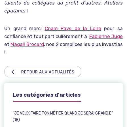
𝘵𝘢𝘭𝘦𝘯𝘵𝘴 𝘥𝘦 𝘤𝘰𝘭𝘭𝘦̀𝘨𝘶𝘦𝘴 𝘢𝘶 𝘱𝘳𝘰𝘧𝘪𝘵 𝘥’𝘢𝘶𝘵𝘳𝘦𝘴. 𝘈𝘵𝘦𝘭𝘪𝘦𝘳𝘴
𝘦́𝘱𝘢𝘵𝘢𝘯𝘵𝘴 !
Un grand merci
Cnam Pays de la Loire
pour sa
confiance et tout particulièrement à
Fabienne Juge
et
Magali Brocard
, nos 2 complices les plus investies
!
RETOUR AUX ACTUALITÉS
Les catégories d'articles
"JE VEUX FAIRE TON MÉTIER QUAND JE SERAI GRAND.E"
(18)