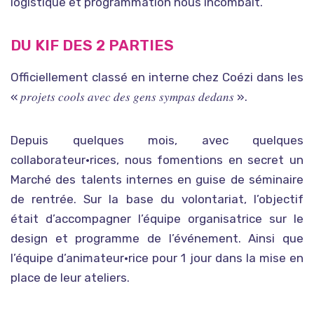
logistique et programmation nous incombait.
DU KIF DES 2 PARTIES
Officiellement classé en interne chez Coézi dans les
« 𝑝𝑟𝑜𝑗𝑒𝑡𝑠 𝑐𝑜𝑜𝑙𝑠 𝑎𝑣𝑒𝑐 𝑑𝑒𝑠 𝑔𝑒𝑛𝑠 𝑠𝑦𝑚𝑝𝑎𝑠 𝑑𝑒𝑑𝑎𝑛𝑠 ».
Depuis quelques mois, avec quelques
collaborateur•rices, nous fomentions en secret un
Marché des talents internes en guise de séminaire
de rentrée. Sur la base du volontariat, l’objectif
était d’accompagner l’équipe organisatrice sur le
design et programme de l’événement. Ainsi que
l’équipe d’animateur•rice pour 1 jour dans la mise en
place de leur ateliers.