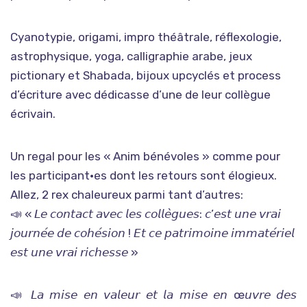
Cyanotypie, origami, impro théâtrale, réflexologie,
astrophysique, yoga, calligraphie arabe, jeux
pictionary et Shabada, bijoux upcyclés et process
d’écriture avec dédicasse d’une de leur collègue
écrivain.
Un regal pour les « Anim bénévoles » comme pour
les participant•es dont les retours sont élogieux.
Allez, 2 rex chaleureux parmi tant d’autres:
📣 « 𝘓𝘦 𝘤𝘰𝘯𝘵𝘢𝘤𝘵 𝘢𝘷𝘦𝘤 𝘭𝘦𝘴 𝘤𝘰𝘭𝘭𝘦̀𝘨𝘶𝘦𝘴: 𝘤’𝘦𝘴𝘵 𝘶𝘯𝘦 𝘷𝘳𝘢𝘪
𝘫𝘰𝘶𝘳𝘯𝘦́𝘦 𝘥𝘦 𝘤𝘰𝘩𝘦́𝘴𝘪𝘰𝘯 ! 𝘌𝘵 𝘤𝘦 𝘱𝘢𝘵𝘳𝘪𝘮𝘰𝘪𝘯𝘦 𝘪𝘮𝘮𝘢𝘵𝘦́𝘳𝘪𝘦𝘭
𝘦𝘴𝘵 𝘶𝘯𝘦 𝘷𝘳𝘢𝘪 𝘳𝘪𝘤𝘩𝘦𝘴𝘴𝘦 »
📣 𝘓𝘢 𝘮𝘪𝘴𝘦 𝘦𝘯 𝘷𝘢𝘭𝘦𝘶𝘳 𝘦𝘵 𝘭𝘢 𝘮𝘪𝘴𝘦 𝘦𝘯 œ𝘶𝘷𝘳𝘦 𝘥𝘦𝘴