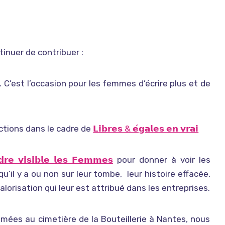
inuer de contribuer :
. C’est l’occasion pour les femmes d’écrire plus et de
actions dans le cadre de
𝗟𝗶𝗯𝗿𝗲𝘀 & 𝗲́𝗴𝗮𝗹𝗲𝘀 𝗲𝗻 𝘃𝗿𝗮𝗶
𝗱𝗿𝗲 𝘃𝗶𝘀𝗶𝗯𝗹𝗲 𝗹𝗲𝘀 𝗙𝗲𝗺𝗺𝗲𝘀
pour donner à voir les
u’il y a ou non sur leur tombe, leur histoire effacée,
 valorisation qui leur est attribué dans les entreprises.
umées au cimetière de la Bouteillerie à Nantes, nous