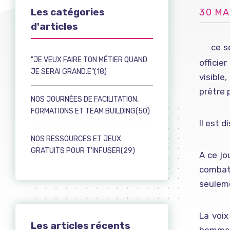
Les catégories
30 MA
d'articles
ce s
« C’est très important que l’image circule
, rendre visible ce qui est invisible
»
"JE VEUX FAIRE TON MÉTIER QUAND
officier 
JE SERAI GRAND.E"(18)
visible
prêtre 
NOS JOURNÉES DE FACILITATION,
FORMATIONS ET TEAM BUILDING(50)
Il est 
NOS RESSOURCES ET JEUX
GRATUITS POUR T'INFUSER(29)
A ce jo
combat
seuleme
La voix
Les articles récents