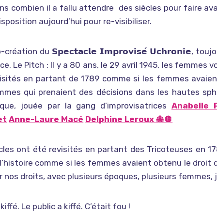
s combien il a fallu attendre des siècles pour faire ava
sposition aujourd’hui pour re-visibiliser.
-création du 𝗦𝗽𝗲𝗰𝘁𝗮𝗰𝗹𝗲 𝗜𝗺𝗽𝗿𝗼𝘃𝗶𝘀𝗲́ 𝗨𝗰𝗵𝗿𝗼𝗻𝗶
ce. Le Pitch : Il y a 80 ans, le 29 avril 1945, les femmes 
visités en partant de 1789 comme si les femmes avaie
mes qui prenaient des décisions dans les hautes sphèr
ique, jouée par la gang d’improvisatrices
Anabelle P
et
Anne-Laure Macé
Delphine Leroux 🐙🪩
cles ont été revisités en partant des Tricoteuses en 17
 l’histoire comme si les femmes avaient obtenu le dro
 nos droits, avec plusieurs époques, plusieurs femmes, 
kiffé. Le public a kiffé. C’était fou !