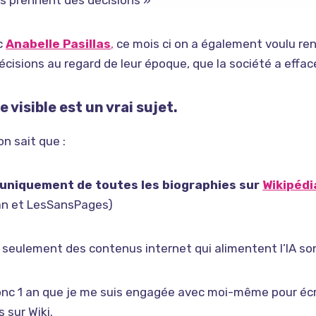
 prennent des décisions »
c
Anabelle Pasillas
,
ce mois ci on a également voulu rend
écisions au regard de leur époque, que la société a effacé 
 visible est un vrai sujet.
n sait que :
uniquement de toutes les biographies sur
Wikipédi
an et LesSansPages)
 seulement des contenus internet qui alimentent l’IA so
onc 1 an que je me suis engagée avec moi-même pour écr
sur Wiki.