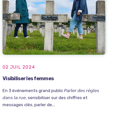
02 JUIL 2024
Visibiliser les femmes
En 3 événements grand public 𝘗𝘢𝘳𝘭𝘦𝘳 𝘥𝘦𝘴 𝘳𝘦̀𝘨𝘭𝘦𝘴
𝘥𝘢𝘯𝘴 𝘭𝘢 𝘳𝘶𝘦, sensibiliser sur des chiffres et
messages clés, parler de...