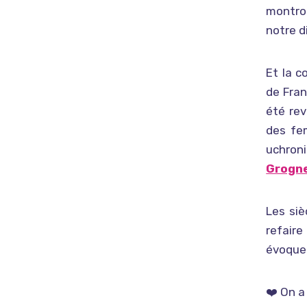
montron
notre di
Et la co
de Fran
été re
des fem
uchron
Grogn
Les siè
refaire
évoquer
❤️ On a 