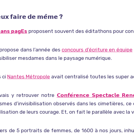
𝘂𝘅
𝗳𝗮𝗶𝗿𝗲
𝗱𝗲
𝗺𝗲
𝗺𝗲 ?
sans pagEs
proposent souvent des éditathons pour cont
 propose dans l’année des
concours d’écriture en équipe
sibiliser mesdames dans le paysage numérique.
 ci
Nantes Métropole
avait centralisé toutes les super 
vais y retrouver notre
𝗖𝗼𝗻𝗳𝗲́𝗿𝗲𝗻𝗰𝗲 𝗦𝗽𝗲𝗰𝘁𝗮𝗰𝗹𝗲 𝗥𝗲𝗻
mes d’invisibilisation observés dans les cimetières, ce q
bilisation de leurs courage. Et, on fait le parallèle avec la
ers de 5 portraits de femmes, de 1600 à nos jours, inh