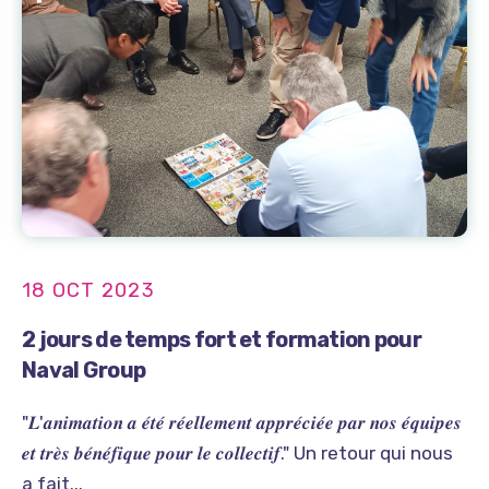
18 OCT 2023
2 jours de temps fort et formation pour
Naval Group
"𝑳'𝒂𝒏𝒊𝒎𝒂𝒕𝒊𝒐𝒏 𝒂 𝒆́𝒕𝒆́ 𝒓𝒆́𝒆𝒍𝒍𝒆𝒎𝒆𝒏𝒕 𝒂𝒑𝒑𝒓𝒆́𝒄𝒊𝒆́𝒆 𝒑𝒂𝒓 𝒏𝒐𝒔 𝒆́𝒒𝒖𝒊𝒑𝒆𝒔
𝒆𝒕 𝒕𝒓𝒆̀𝒔 𝒃𝒆́𝒏𝒆́𝒇𝒊𝒒𝒖𝒆 𝒑𝒐𝒖𝒓 𝒍𝒆 𝒄𝒐𝒍𝒍𝒆𝒄𝒕𝒊𝒇." Un retour qui nous
a fait...