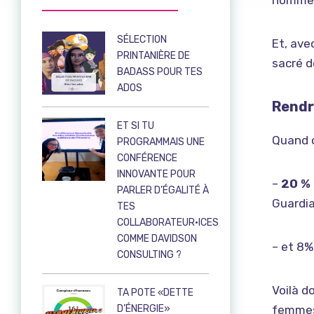
hommes
SÉLECTION
Et, ave
PRINTANIÈRE DE
sacré d
BADASS POUR TES
ADOS
Rendre
ET SI TU
Quand o
PROGRAMMAIS UNE
CONFÉRENCE
INNOVANTE POUR
–
20 % 
PARLER D’ÉGALITÉ À
Guardi
TES
COLLABORATEUR·ICES
COMME DAVIDSON
– et 8%
CONSULTING ?
Voilà d
TA POTE «DETTE
D’ÉNERGIE»
femmes 