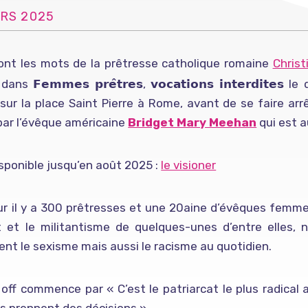
RS 2025
ont les mots de la prêtresse catholique romaine
Christ
dans 𝗙𝗲𝗺𝗺𝗲𝘀 𝗽𝗿𝗲̂𝘁𝗿𝗲𝘀, 𝘃𝗼𝗰𝗮𝘁𝗶𝗼𝗻𝘀 𝗶𝗻𝘁𝗲𝗿𝗱𝗶
, sur la place Saint Pierre à Rome, avant de se faire ar
par l’évêque américaine
Bridget Mary Meehan
qui est a
disponible jusqu’en août 2025 :
le visioner
ur il y a 300 prêtresses et une 20aine d’évêques femmes 
 et le militantisme de quelques-unes d’entre elles,
nt le sexisme mais aussi le racisme au quotidien.
 off commence par « C’est le patriarcat le plus radica