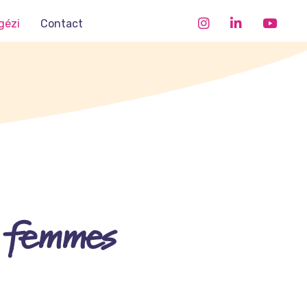
gézi
Contact
es femmes