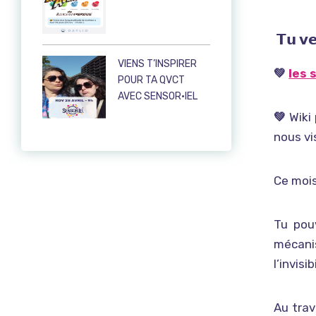
𝗧𝘂
𝘃
VIENS T’INSPIRER
💚
les 
POUR TA QVCT
AVEC SENSOR·IEL
💚
Wiki
nous vi
Ce mois
Tu pou
mécanis
l’invisi
Au trav