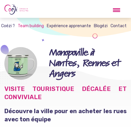
Skip
to
content
t Coézi ?
Team building
Expérience apprenante
Blogézi
Contact
Monopoville à
Nantes, Rennes et
Angers
VISITE TOURISTIQUE DÉCALÉE ET
CONVIVIALE
Découvre la ville pour en acheter les rues
avec ton équipe