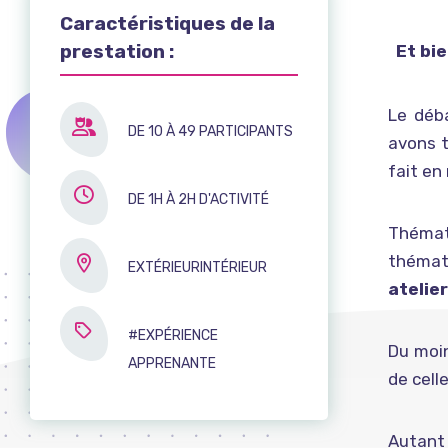
Caractéristiques de la
prestation :
Et bi
Le déb
DE 10 À 49 PARTICIPANTS
avons t
fait en
DE 1H À 2H D'ACTIVITÉ
Thémati
thémat
EXTÉRIEURINTÉRIEUR
atelier
#EXPÉRIENCE
Du moi
APPRENANTE
de cell
Autant 