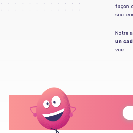
façon d
soutenu
Notre a
un cad
vue