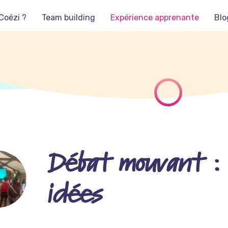
Coézi ?
Team building
Expérience apprenante
Blo
Débat mouvant : 
idées