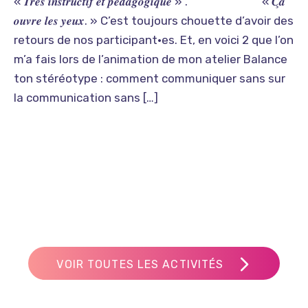
« 𝑻𝒓𝒆̀𝒔 𝒊𝒏𝒔𝒕𝒓𝒖𝒄𝒕𝒊𝒇 𝒆𝒕 𝒑𝒆́𝒅𝒂𝒈𝒐𝒈𝒊𝒒𝒖𝒆 » . « 𝑪̧𝒂
𝒐𝒖𝒗𝒓𝒆 𝒍𝒆𝒔 𝒚𝒆𝒖𝒙. » C’est toujours chouette d’avoir des
retours de nos participant•es. Et, en voici 2 que l’on
m’a fais lors de l’animation de mon atelier Balance
ton stéréotype : comment communiquer sans sur
la communication sans […]
VOIR TOUTES LES ACTIVITÉS