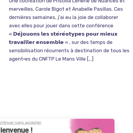
Une cocréation de Priscilla Leherle de Nuances et
merveilles, Carole Bigot et Anabelle Pasillas. Ces
dernières semaines, j’ai eu la joie de collaborer
avec elles pour jouer dans cette conférence
« 𝗗𝗲́𝗷𝗼𝘂𝗼𝗻𝘀 𝗹𝗲𝘀 𝘀𝘁𝗲́𝗿𝗲́𝗼𝘁𝘆𝗽𝗲𝘀 𝗽𝗼𝘂𝗿 𝗺𝗶𝗲𝘂𝘅
𝘁𝗿𝗮𝘃𝗮𝗶𝗹𝗹𝗲𝗿 𝗲𝗻𝘀𝗲𝗺𝗯𝗹𝗲 « , sur des temps de
sensibilisation récurrents à destination de tous les
agent·es du CNFTP Le Mans Ville […]
Continuer sans accepter
Bienvenue !