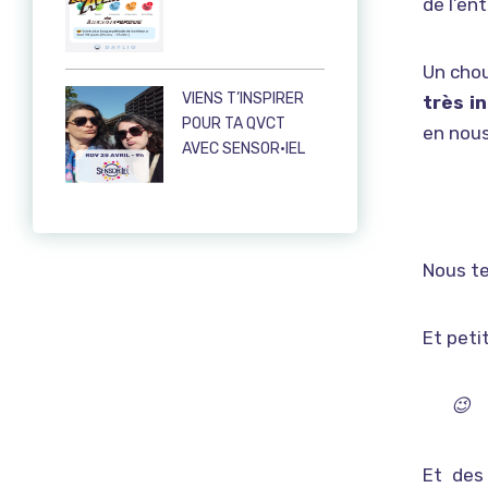
de l’en
Un chou
VIENS T’INSPIRER
très i
POUR TA QVCT
en nous
AVEC SENSOR·IEL
Nous te
Et peti
Merci Delphine pour ce moment qui a été apprécié de tous. PS : ma Licorne trône désormais sur mon bureau ! 😉
Et des