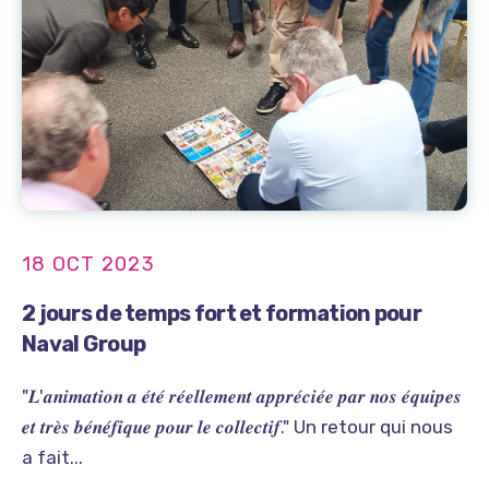
18 OCT 2023
2 jours de temps fort et formation pour
Naval Group
"𝑳'𝒂𝒏𝒊𝒎𝒂𝒕𝒊𝒐𝒏 𝒂 𝒆́𝒕𝒆́ 𝒓𝒆́𝒆𝒍𝒍𝒆𝒎𝒆𝒏𝒕 𝒂𝒑𝒑𝒓𝒆́𝒄𝒊𝒆́𝒆 𝒑𝒂𝒓 𝒏𝒐𝒔 𝒆́𝒒𝒖𝒊𝒑𝒆𝒔
𝒆𝒕 𝒕𝒓𝒆̀𝒔 𝒃𝒆́𝒏𝒆́𝒇𝒊𝒒𝒖𝒆 𝒑𝒐𝒖𝒓 𝒍𝒆 𝒄𝒐𝒍𝒍𝒆𝒄𝒕𝒊𝒇." Un retour qui nous
a fait...