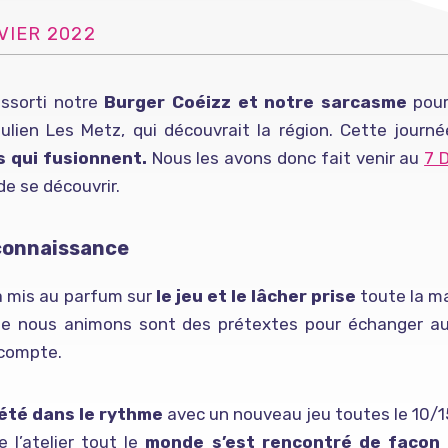
VIER 2022
essorti notre
Burger Coéizz et notre sarcasme
pou
ulien Les Metz, qui découvrait la région. Cette jour
s qui fusionnent.
Nous les avons donc fait venir au
7 
e se découvrir.
connaissance
a mis au parfum sur
le jeu et le lâcher prise
toute la m
ue nous animons sont des prétextes pour échanger au 
 compte.
été dans le rythme
avec un nouveau jeu toutes le 10/15
de l’atelier tout le
monde s’est rencontré de façon 