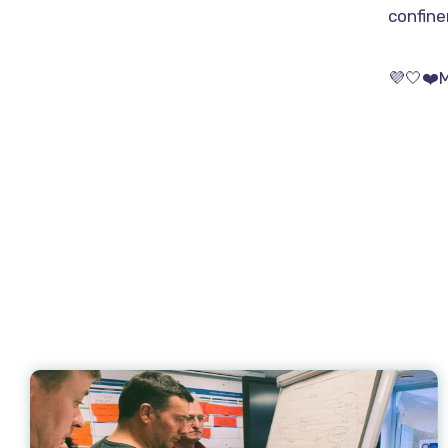
confin
💜🤍❤️M