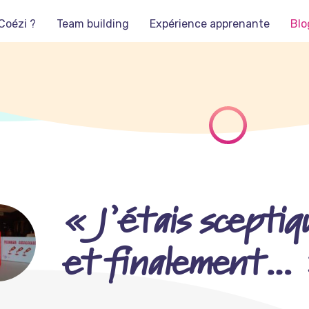
Coézi ?
Team building
Expérience apprenante
Blo
« J’étais sceptiq
et finalement…