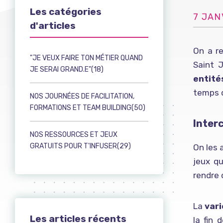
Les catégories
7 JAN
d'articles
On a r
"JE VEUX FAIRE TON MÉTIER QUAND
Saint J
JE SERAI GRAND.E"(18)
entité
temps d
NOS JOURNÉES DE FACILITATION,
FORMATIONS ET TEAM BUILDING(50)
Inter
NOS RESSOURCES ET JEUX
GRATUITS POUR T'INFUSER(29)
On les 
jeux q
rendre
La
vari
Les articles récents
la fin 