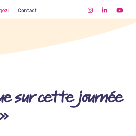
gézi
Contact
ue sur cette journée
 »