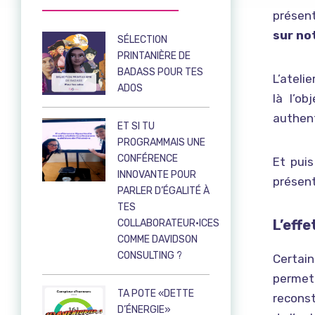
présent
sur no
SÉLECTION
PRINTANIÈRE DE
BADASS POUR TES
L’ateli
ADOS
là l’o
authent
ET SI TU
PROGRAMMAIS UNE
CONFÉRENCE
Et puis
INNOVANTE POUR
présent
PARLER D’ÉGALITÉ À
TES
L’eff
COLLABORATEUR·ICES
COMME DAVIDSON
CONSULTING ?
Certain
permet
TA POTE «DETTE
recons
D’ÉNERGIE»