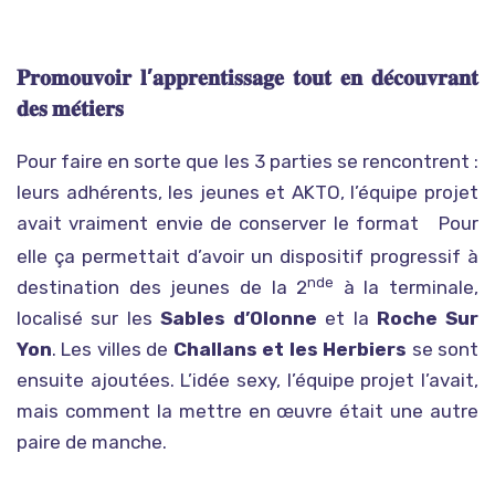
𝐏𝐫𝐨𝐦𝐨𝐮𝐯𝐨𝐢𝐫 𝐥’𝐚𝐩𝐩𝐫𝐞𝐧𝐭𝐢𝐬𝐬𝐚𝐠𝐞 𝐭𝐨𝐮𝐭 𝐞𝐧 𝐝𝐞́𝐜𝐨𝐮𝐯𝐫𝐚𝐧𝐭
𝐝𝐞𝐬 𝐦𝐞́𝐭𝐢𝐞𝐫𝐬
Pour faire en sorte que les 3 parties se rencontrent :
leurs adhérents, les jeunes et AKTO, l’équipe projet
avait vraiment envie de conserver le format
Pour
« rallye de l’alternance ».
elle ça permettait d’avoir un dispositif progressif à
nde
destination des jeunes de la 2
à la terminale,
localisé sur les
Sables d’Olonne
et la
Roche Sur
Yon
. Les villes de
Challans et les Herbiers
se sont
ensuite ajoutées. L’idée sexy, l’équipe projet l’avait,
mais comment la mettre en œuvre était une autre
paire de manche.