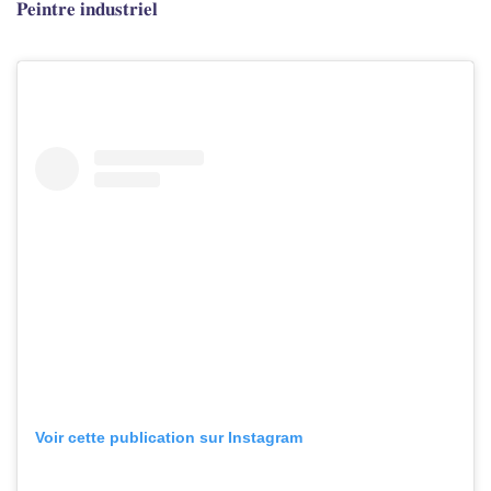
𝐏𝐞𝐢𝐧𝐭𝐫𝐞 𝐢𝐧𝐝𝐮𝐬𝐭𝐫𝐢𝐞𝐥
Voir cette publication sur Instagram