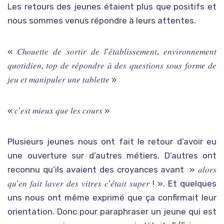
Les retours des jeunes étaient plus que positifs et
nous sommes venus répondre à leurs attentes.
« 𝐶ℎ𝑜𝑢𝑒𝑡𝑡𝑒 𝑑𝑒 𝑠𝑜𝑟𝑡𝑖𝑟 𝑑𝑒 𝑙’𝑒́𝑡𝑎𝑏𝑙𝑖𝑠𝑠𝑒𝑚𝑒𝑛𝑡, 𝑒𝑛𝑣𝑖𝑟𝑜𝑛𝑛𝑒𝑚𝑒𝑛𝑡
𝑞𝑢𝑜𝑡𝑖𝑑𝑖𝑒𝑛, 𝑡𝑜𝑝 𝑑𝑒 𝑟𝑒́𝑝𝑜𝑛𝑑𝑟𝑒 𝑎̀ 𝑑𝑒𝑠 𝑞𝑢𝑒𝑠𝑡𝑖𝑜𝑛𝑠 𝑠𝑜𝑢𝑠 𝑓𝑜𝑟𝑚𝑒 𝑑𝑒
𝑗𝑒𝑢 𝑒𝑡 𝑚𝑎𝑛𝑖𝑝𝑢𝑙𝑒𝑟 𝑢𝑛𝑒 𝑡𝑎𝑏𝑙𝑒𝑡𝑡𝑒 »
« 𝑐’𝑒𝑠𝑡 𝑚𝑖𝑒𝑢𝑥 𝑞𝑢𝑒 𝑙𝑒𝑠 𝑐𝑜𝑢𝑟𝑠 »
Plusieurs jeunes nous ont fait le retour d’avoir eu
une ouverture sur d’autres métiers. D’autres ont
reconnu qu’ils avaient des croyances avant » 𝑎𝑙𝑜𝑟𝑠
𝑞𝑢’𝑒𝑛 𝑓𝑎𝑖𝑡 𝑙𝑎𝑣𝑒𝑟 𝑑𝑒𝑠 𝑣𝑖𝑡𝑟𝑒𝑠 𝑐’𝑒́𝑡𝑎𝑖𝑡 𝑠𝑢𝑝𝑒𝑟 ! ». Et quelques
uns nous ont même exprimé que ça confirmait leur
orientation. Donc pour paraphraser un jeune qui est