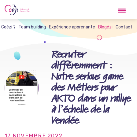
Skip
to
content
t Coézi ?
Team building
Expérience apprenante
Blogézi
Contact
Recruter
différemment :
Notre serious game
des Métiers pour
AKTO dans un rallye
à l’échelle de la
Vendée
17 NOVEMBRE 2022