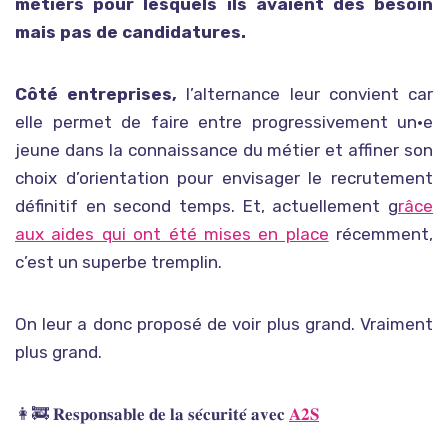
métiers pour lesquels ils avaient des besoin
mais pas de candidatures.
Côté entreprises,
l’alternance leur convient car
elle permet de faire entre progressivement un•e
jeune dans la connaissance du métier et affiner son
choix d’orientation pour envisager le recrutement
définitif en second temps. Et, actuellement g
râce
aux aides qui ont été mises en place
récemment,
c’est un superbe tremplin.
On leur a donc proposé de voir plus grand. Vraiment
plus grand.
👩‍🚒 𝐑𝐞𝐬𝐩𝐨𝐧𝐬𝐚𝐛𝐥𝐞 𝐝𝐞 𝐥𝐚 𝐬𝐞́𝐜𝐮𝐫𝐢𝐭𝐞́ 𝐚𝐯𝐞𝐜
𝐀𝟐𝐒