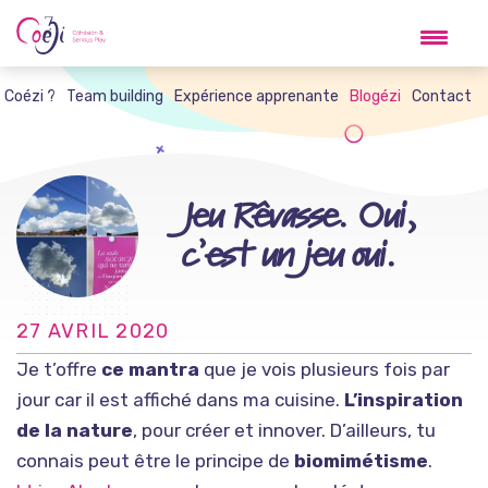
Skip
to
content
t Coézi ?
Team building
Expérience apprenante
Blogézi
Contact
Jeu Rêvasse. Oui,
c’est un jeu oui.
27 AVRIL 2020
Je t’offre
ce mantra
que je vois plusieurs fois par
jour car il est affiché dans ma cuisine.
L’inspiration
de la nature
, pour créer et innover. D’ailleurs, tu
connais peut être le principe de
biomimétisme
.