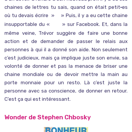
chaines de lettres tu sais, quand on était petit•es
où tu devais écrire »
» Puis, il y a eu cette chaine
tu connaitras beaucoup de bonheur en la renvoyant à 12 personnes ou le malheur si tu brises la chaine…
insupportable du «
» sur Facebook. Et, dans la
J’ai été nominé·e pour mettre une photo toute mignonne de moi enfant sinon je paye un resto…
même veine, Trévor suggère de faire une bonne
action et de demander de passer le relais aux
personnes à qui il a donné son aide. Non seulement
c’est judicieux, mais ça implique juste son envie, sa
volonté de donner et pas la menace de briser une
chaine mondiale ou de devoir mettre la main au
porte monnaie pour un resto. Là c’est juste la
personne avec sa conscience, de donner en retour.
C’est ça qui est intéressant.
Wonder de Stephen Chbosky