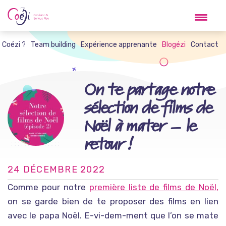
Skip
to
content
t Coézi ?
Team building
Expérience apprenante
Blogézi
Contact
On te partage notre
sélection de films de
Noël à mater – le
retour !
24 DÉCEMBRE 2022
Comme pour notre
première liste de films de Noël,
on se garde bien de te proposer des films en lien
avec le papa Noël. E-vi-dem-ment que l’on se mate